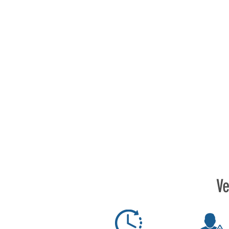
CONSTRUCCIÓN E INFRAESTRUCTURA
Obras
Gubernamentales
y
Privadas,
Infraestructuras
Ve