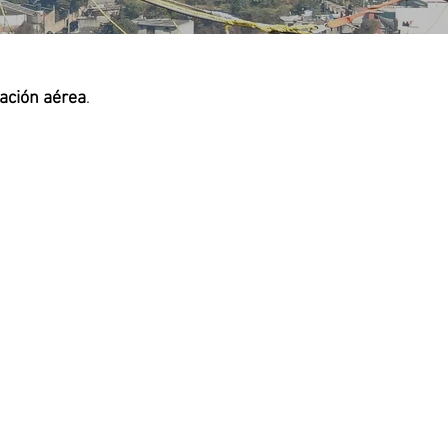
ación
aérea
.
 TURÍSTICO
,
,
ios