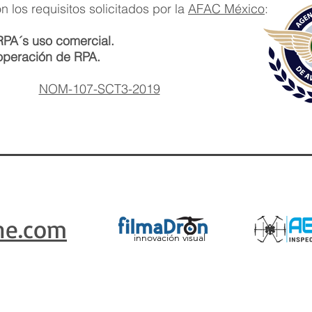
 los requisitos solicitados por la
AFAC México
:
RPA´s uso comercial.
operación de RPA.
NOM-107-SCT3-2019
ne.com
innovación
visual
ertura Nacional | México:
+525660517136
| correo:
contacto
@rentade