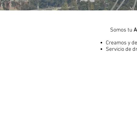
Somos tu
A
Creamos y de
Servicio de dr
SECTOR INMOBILIARIO
Casas,
Fraccionamientos,
Departamentos,
Edificios,
Plazas
y
Centros
Comerciales
y
Terrenos