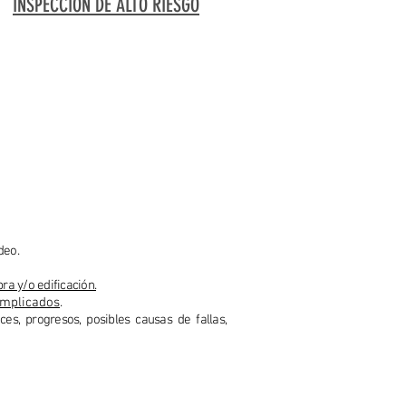
INSPECCIÓN DE ALTO RIESGO
deo.
bra y/o edificación.
omplicados
.
es, progresos, posibles causas de fallas,