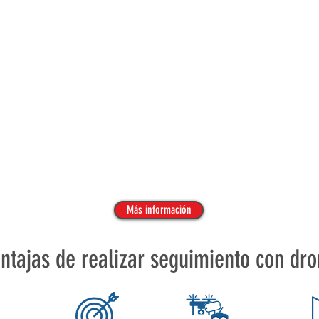
SECTOR TELECOM
DEPORT
Antenas
Deporte
RBS,
Conciert
Sitios,
Bodas,
Arrendamientos,
Eventos
Panorámica
Corpora
Linea
y
de
mas.
Vista
Más información
ntajas de realizar seguimiento con dr