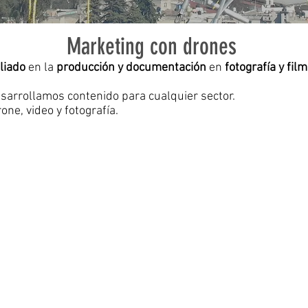
Marketing con drones
liado
en la
producción y documentación
en
fotografía
y
film
sarrollamos contenido para cualquier sector.
one, video y fotografía.
SECTOR ENERGÉTICO
SECTOR
Petroquímica,
Destinos
Gas,
Hoteles,
Eólica,
Paisajes
Solar,
Escenar
Hidroeléctrica,
y
Plantas,
mas.
Refinerías.