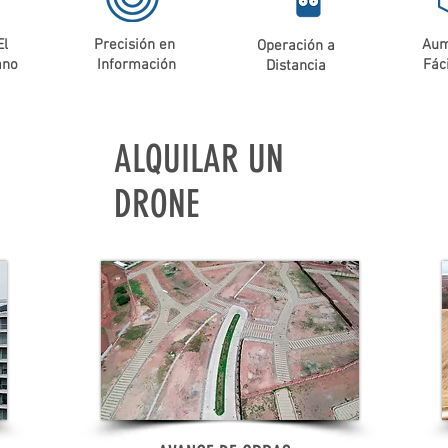
El
Precisión en
Aum
Operación a
ano
Información
Fác
Distancia
ALQUILAR UN
DRONE