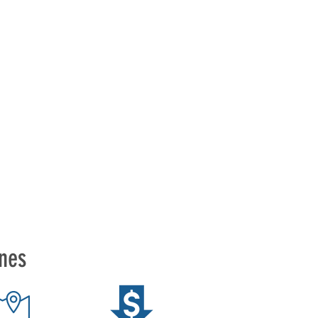
ES Y EVENTOS EN GENERAL
s,
os,
tivos
ones