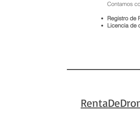
Contamos con
Registro de 
Licencia de 
RentaDeDro
Renta de Dron
| Cob