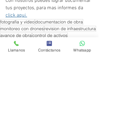
Con nosotros puedes lograr documentar 
tus proyectos, para mas informes da 
click aqui.
fotografia y video
documentacion de obra
monitoreo con drones
revision de infraestructura
avance de obra
control de activos
Llamanos
Contáctanos
Whatsapp
Ver todo
Entradas recientes